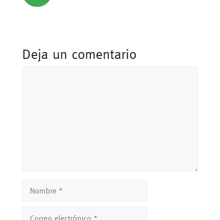
Deja un comentario
Comentario
Nombre
Correo