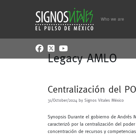
Skip
to
content
Who we are
Legacy AMLO
Centralización del P
31/October/2024
by
Signos Vitales México
Synopsis Durante el gobierno de Andrés M
caracterizó por la centralización del poder 
concentración de recursos y competencias e